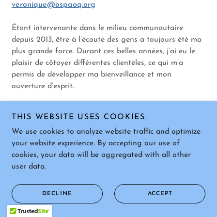
veronique@ospaoq.org
Étant intervenante dans le milieu communautaire
depuis 2013, être à l’écoute des gens a toujours été ma
plus grande force. Durant ces belles années, j’ai eu le
plaisir de côtoyer différentes clientèles, ce qui m’a
permis de développer ma bienveillance et mon
ouverture d’esprit.
Détentrice d’un certificat en études pluridisciplinaires, je
THIS WEBSITE USES COOKIES.
termine actuellement un AEC en éducation spécialisée.
We use cookies to analyze website traffic and optimize
Au fil des ans, j’ai suivi plusieurs formations dans le but
your website experience. By accepting our use of
d’approfondir mes connaissances et ainsi mieux aider
cookies, your data will be aggregated with all other
mon prochain. Mon envie d’entrer en contact avec les
user data.
gens m’a poussée à apprendre l’anglais et l’espagnol,
afin de pouvoir mieux communiquer.
DECLINE
ACCEPT
Maman de 5 enfants et heureuse mamie d’un petit
garçon, la famille est au cœur de mes priorités. Ayant