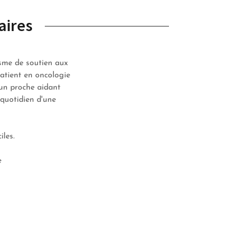
aires
isme de soutien aux
atient en oncologie
 un proche aidant
 quotidien d'une
iles.
e